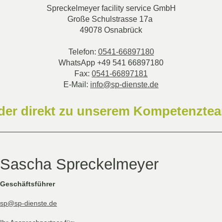
Spreckelmeyer facility service GmbH
Große Schulstrasse 17a
49078
Osnabrück
Telefon:
0541-66897180
WhatsApp +49 541 66897180
Fax:
0541-66897181
E-Mail:
info@sp-dienste.de
der direkt zu unserem Kompetenzte
Sascha Spreckelmeyer
Geschäftsführer
sp@sp-dienste.de